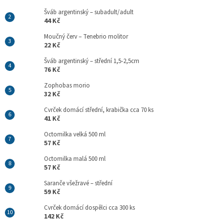
Šváb argentinský – subadult/adult
44 Kč
Moučný červ – Tenebrio molitor
22 Kč
Šváb argentinský – střední 1,5-2,5cm
76 Kč
Zophobas morio
32 Kč
Cvrček domácí střední, krabička cca 70 ks
41 Kč
Octomilka velká 500 ml
57 Kč
Octomilka malá 500 ml
57 Kč
Saranče všežravé – střední
59 Kč
Cvrček domácí dospělci cca 300 ks
142 Kč