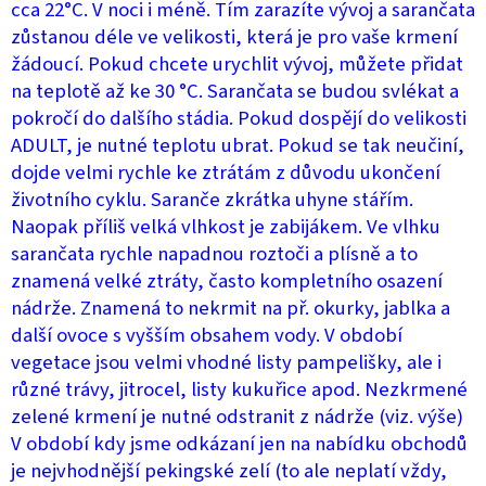
cca 22°C. V noci i méně. Tím zarazíte vývoj a sarančata
zůstanou déle ve velikosti, která je pro vaše krmení
žádoucí. Pokud chcete urychlit vývoj, můžete přidat
na teplotě až ke 30 °C. Sarančata se budou svlékat a
pokročí do dalšího stádia. Pokud dospějí do velikosti
ADULT, je nutné teplotu ubrat. Pokud se tak neučiní,
dojde velmi rychle ke ztrátám z důvodu ukončení
životního cyklu. Saranče zkrátka uhyne stářím.
Naopak příliš velká vlhkost je zabijákem. Ve vlhku
sarančata rychle napadnou roztoči a plísně a to
znamená velké ztráty, často kompletního osazení
nádrže. Znamená to nekrmit na př. okurky, jablka a
další ovoce s vyšším obsahem vody. V období
vegetace jsou velmi vhodné listy pampelišky, ale i
různé trávy, jitrocel, listy kukuřice apod. Nezkrmené
zelené krmení je nutné odstranit z nádrže (viz. výše)
V období kdy jsme odkázaní jen na nabídku obchodů
je nejvhodnější pekingské zelí (to ale neplatí vždy,