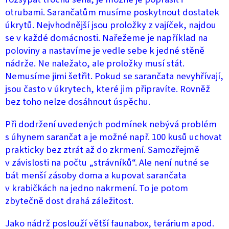
otrubami. Sarančatům musíme poskytnout dostatek
úkrytů. Nejvhodnější jsou proložky z vajíček, najdou
se v každé domácnosti. Nařežeme je například na
poloviny a nastavíme je vedle sebe k jedné stěně
nádrže. Ne naležato, ale proložky musí stát.
Nemusíme jimi šetřit. Pokud se sarančata nevyhřívají,
jsou často v úkrytech, které jim připravíte. Rovněž
bez toho nelze dosáhnout úspěchu.
Při dodržení uvedených podmínek nebývá problém
s úhynem sarančat a je možné např. 100 kusů uchovat
prakticky bez ztrát až do zkrmení. Samozřejmě
v závislosti na počtu „strávníků“. Ale není nutné se
bát menší zásoby doma a kupovat sarančata
v krabičkách na jedno nakrmení. To je potom
zbytečně dost drahá záležitost.
Jako nádrž poslouží větší faunabox, terárium apod.