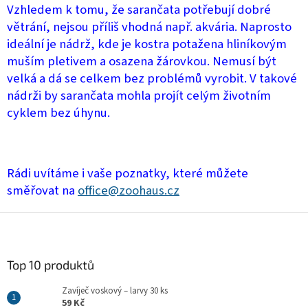
Vzhledem k tomu, že sarančata potřebují dobré
větrání, nejsou příliš vhodná např. akvária. Naprosto
ideální je nádrž, kde je kostra potažena hliníkovým
muším pletivem a osazena žárovkou. Nemusí být
velká a dá se celkem bez problémů vyrobit. V takové
nádrži by sarančata mohla projít celým životním
cyklem bez úhynu.
Rádi uvítáme i vaše poznatky, které můžete
směřovat na
office@zoohaus.cz
Z
á
p
a
Top 10 produktů
t
Zavíječ voskový – larvy 30 ks
í
59 Kč