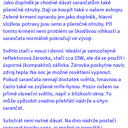
Jako doplněk je vhodné dávat sarančatům také
pšeničné otruby. Dají se koupit také v našem eshopu.
Zelené krmení opravdu jen jako doplněk, hlavní
složkou potravy jsou seno a pšeničné otruby. Při
tomto krmení není problém se škodlivou vlhkostí a
sarančata normálně pokračují ve vývoji.
Světlo stačí v nouzi i denní. Ideální je samozřejmě
reflektorová žárovka, stačí cca 25W, ale dá se použít i
úsporná (kompaktní) zářivka. Žárovka poskytne navíc
zdroj tepla. Na noc je možné osvětlení vypnout.
Pokud sarančata nemají dostatek světla, tmavnou a
často také ve zvýšené míře hynou. Pozor ovšem na
přímé sluneční světlo, např. v blízkosti okna. To
může způsobit snadno přehřátí nádrže a úhyn
sarančat.
Substrát není nutné dávat. Na dno nádrže postačí
rozsypat trochu sena, je možné je poprášit i