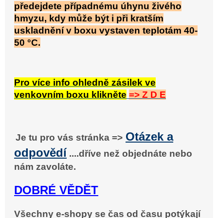
předejdete případnému úhynu živého
hmyzu, kdy může být i při kratším
uskladnění v boxu vystaven teplotám 40-
50 °C.
Pro více info ohledně zásilek ve
venkovním boxu klikněte
=> Z D E
Otázek a
Je tu pro vás stránka =>
odpovědí
....dříve než objednáte nebo
nám zavoláte.
DOBRÉ VĚDĚT
Všechny e-shopy se čas od času potýkají