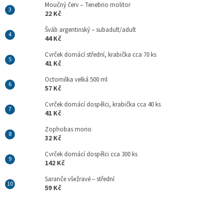
Moučný červ – Tenebrio molitor
22 Kč
Šváb argentinský – subadult/adult
44 Kč
Cvrček domácí střední, krabička cca 70 ks
41 Kč
Octomilka velká 500 ml
57 Kč
Cvrček domácí dospělci, krabička cca 40 ks
41 Kč
Zophobas morio
32 Kč
Cvrček domácí dospělci cca 300 ks
142 Kč
Saranče všežravé – střední
59 Kč