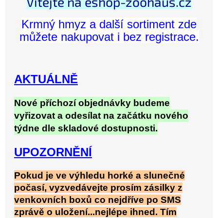
Vítejte na eshop-zoohaus.cz
Krmný hmyz a další sortiment zde
můžete nakupovat i bez registrace.
AKTUÁLNĚ
Nové příchozí objednávky budeme
vyřizovat a odesílat na začátku nového
týdne dle skladové dostupnosti.
UPOZORNĚNÍ
Pokud je ve výhledu horké a slunečné
počasí, vyzvedávejte prosím zásilky z
venkovních boxů co nejdříve po SMS
zprávě o uložení...nejlépe ihned. Tím