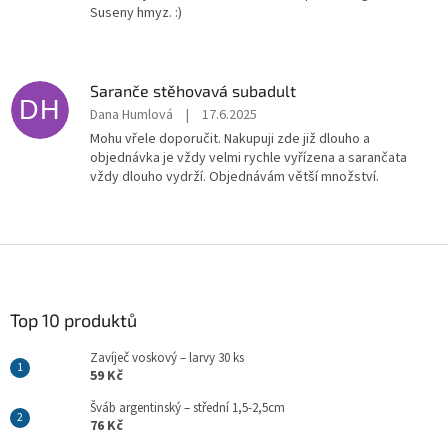
Suseny hmyz. :)
Saranče stěhovavá subadult
DH
Dana Humlová
|
17.6.2025
Mohu vřele doporučit. Nakupuji zde již dlouho a
objednávka je vždy velmi rychle vyřízena a sarančata
vždy dlouho vydrží. Objednávám větší množství.
Z
á
p
a
Top 10 produktů
t
Zavíječ voskový – larvy 30 ks
í
59 Kč
Šváb argentinský – střední 1,5-2,5cm
76 Kč