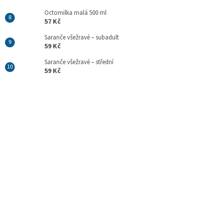
Octomilka malá 500 ml
57 Kč
Saranče všežravé – subadult
59 Kč
Saranče všežravé – střední
59 Kč