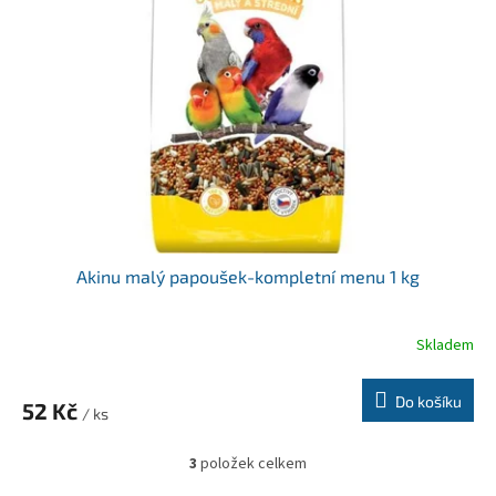
Akinu malý papoušek-kompletní menu 1 kg
Skladem
Do košíku
52 Kč
/ ks
3
položek celkem
O
v