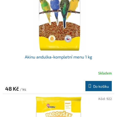
Akinu andulka-kompletní menu 1 kg
Skladem
Do košíku
48 Kč
/ ks
Kód:
922