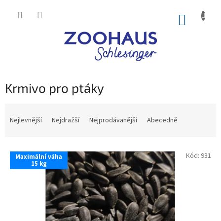
Přejít
na
NÁKUP
obsah
KOŠÍK
Krmivo pro ptáky
Ř
a
Nejlevnější
Nejdražší
Nejprodávanější
Abecedně
z
e
V
n
Kód:
931
Maximální váha
ý
í
15 kg
p
p
i
r
s
o
p
d
r
u