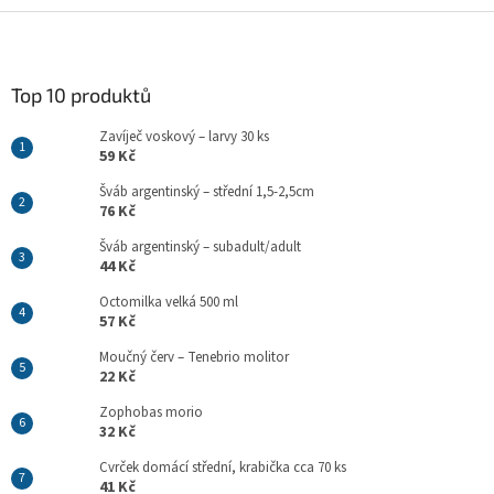
l
Z
á
á
d
p
a
a
Top 10 produktů
c
t
í
Zavíječ voskový – larvy 30 ks
í
p
59 Kč
r
v
Šváb argentinský – střední 1,5-2,5cm
k
76 Kč
y
Šváb argentinský – subadult/adult
v
44 Kč
ý
p
Octomilka velká 500 ml
i
57 Kč
s
u
Moučný červ – Tenebrio molitor
22 Kč
Zophobas morio
32 Kč
Cvrček domácí střední, krabička cca 70 ks
41 Kč