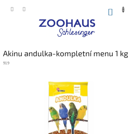
Přejít
na
NÁKUP
obsah
KOŠÍK
Akinu andulka-kompletní menu 1 kg
919