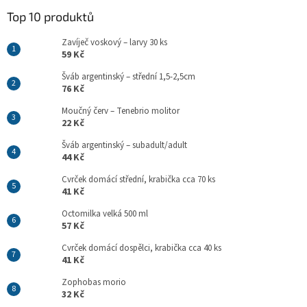
p
a
Top 10 produktů
t
Zavíječ voskový – larvy 30 ks
í
59 Kč
Šváb argentinský – střední 1,5-2,5cm
76 Kč
Moučný červ – Tenebrio molitor
22 Kč
Šváb argentinský – subadult/adult
44 Kč
Cvrček domácí střední, krabička cca 70 ks
41 Kč
Octomilka velká 500 ml
57 Kč
Cvrček domácí dospělci, krabička cca 40 ks
41 Kč
Zophobas morio
32 Kč