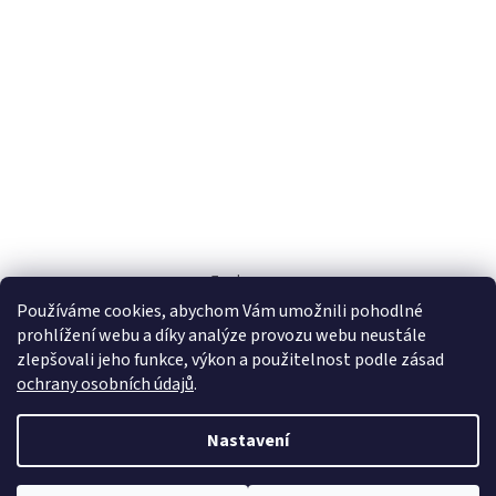
Zoohaus.cz
Používáme cookies, abychom Vám umožnili pohodlné
prohlížení webu a díky analýze provozu webu neustále
zlepšovali jeho funkce, výkon a použitelnost podle zásad
ochrany osobních údajů
.
Vytvořil Shoptet
Nastavení
Copyright 2026
eshop-zoohaus.cz
. Všechna práva vyhrazena.