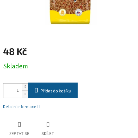
48 Kč
Měrná
Skladem
cena:
Přidat do košíku
Detailní informace
ZEPTAT SE
SDÍLET