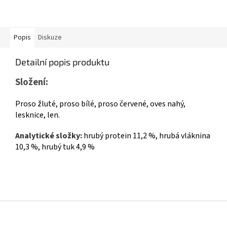
Popis
Diskuze
Detailní popis produktu
Složení:
Proso žluté, proso bílé, proso červené, oves nahý,
lesknice, len.
Analytické složky:
hrubý protein 11,2 %, hrubá vláknina
10,3 %, hrubý tuk 4,9 %
Z
á