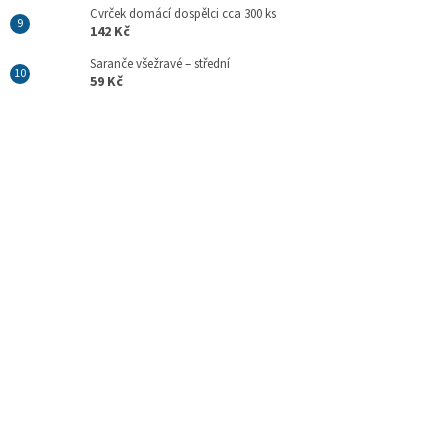
Cvrček domácí dospělci cca 300 ks
142 Kč
Saranče všežravé – střední
59 Kč