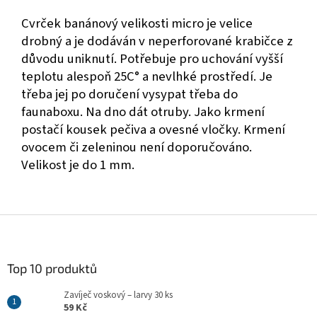
Cvrček banánový velikosti micro je velice
drobný a je dodáván v neperforované krabičce z
důvodu uniknutí. Potřebuje pro uchování vyšší
teplotu alespoň 25C° a nevlhké prostředí. Je
třeba jej po doručení vysypat třeba do
faunaboxu. Na dno dát otruby. Jako krmení
postačí kousek pečiva a ovesné vločky. Krmení
ovocem či zeleninou není doporučováno.
Velikost je do 1 mm.
Z
á
p
a
Top 10 produktů
t
Zavíječ voskový – larvy 30 ks
í
59 Kč