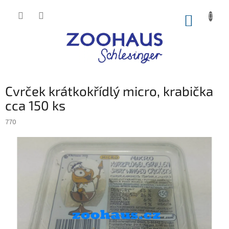
Přejít
na
NÁKUP
obsah
KOŠÍK
Cvrček krátkokřídlý micro, krabička
cca 150 ks
770