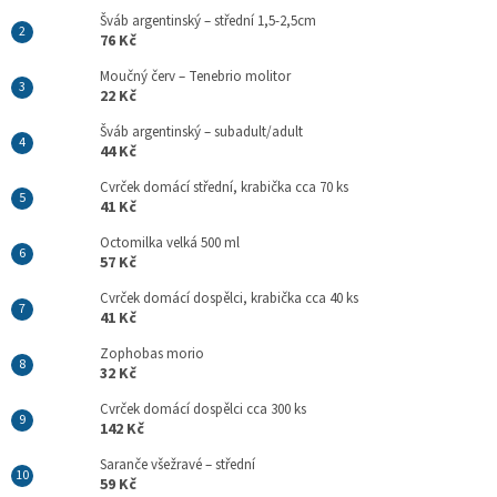
Šváb argentinský – střední 1,5-2,5cm
76 Kč
Moučný červ – Tenebrio molitor
22 Kč
Šváb argentinský – subadult/adult
44 Kč
Cvrček domácí střední, krabička cca 70 ks
41 Kč
Octomilka velká 500 ml
57 Kč
Cvrček domácí dospělci, krabička cca 40 ks
41 Kč
Zophobas morio
32 Kč
Cvrček domácí dospělci cca 300 ks
142 Kč
Saranče všežravé – střední
59 Kč