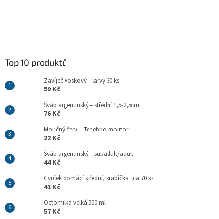
Z
á
p
a
Top 10 produktů
t
Zavíječ voskový – larvy 30 ks
í
59 Kč
Šváb argentinský – střední 1,5-2,5cm
76 Kč
Moučný červ – Tenebrio molitor
22 Kč
Šváb argentinský – subadult/adult
44 Kč
Cvrček domácí střední, krabička cca 70 ks
41 Kč
Octomilka velká 500 ml
57 Kč