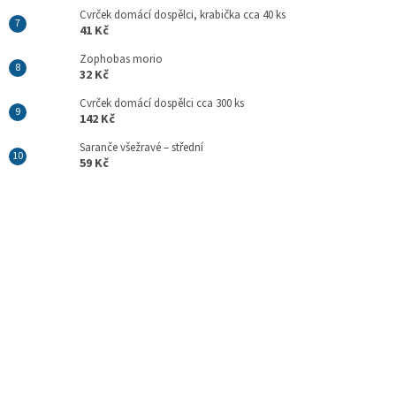
Cvrček domácí dospělci, krabička cca 40 ks
41 Kč
Zophobas morio
32 Kč
Cvrček domácí dospělci cca 300 ks
142 Kč
Saranče všežravé – střední
59 Kč