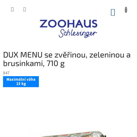
Přejít
na
NÁKUP
obsah
KOŠÍK
DUX MENU se zvěřinou, zeleninou a
brusinkami, 710 g
847
Maximální váha
15 kg