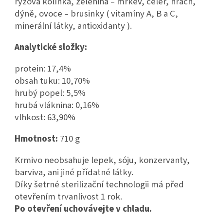
rýžová kolínka, zelenina – mrkev, celer, hrách,
dýně, ovoce – brusinky ( vitamíny A, B a C,
minerální látky, antioxidanty ).
Analytické složky:
protein: 17,4%
obsah tuku: 10,70%
hrubý popel: 5,5%
hrubá vláknina: 0,16%
vlhkost: 63,90%
Hmotnost:
710 g
Krmivo neobsahuje lepek, sóju, konzervanty,
barviva, ani jiné přídatné látky.
Díky šetrné sterilizační technologii má před
otevřením trvanlivost 1 rok.
Po otevření uchovávejte v chladu.