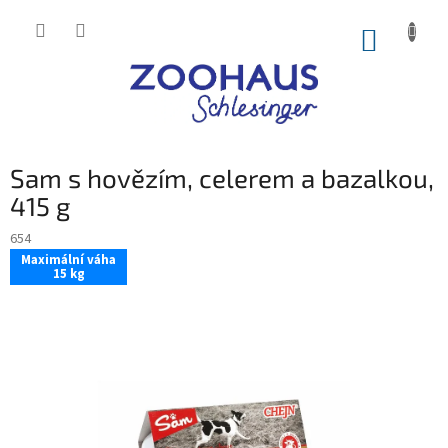
Přejít
na
NÁKUP
obsah
KOŠÍK
Sam s hovězím, celerem a bazalkou,
415 g
654
Maximální váha
15 kg