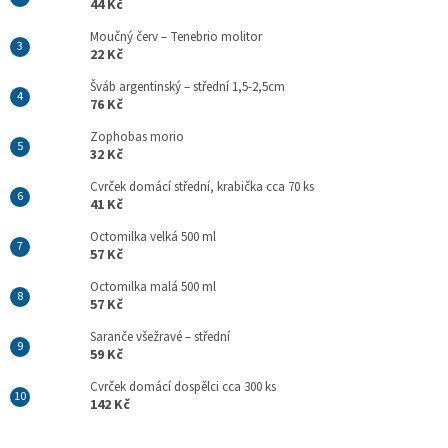
44 Kč
Moučný červ – Tenebrio molitor
22 Kč
Šváb argentinský – střední 1,5-2,5cm
76 Kč
Zophobas morio
32 Kč
Cvrček domácí střední, krabička cca 70 ks
41 Kč
Octomilka velká 500 ml
57 Kč
Octomilka malá 500 ml
57 Kč
Saranče všežravé – střední
59 Kč
Cvrček domácí dospělci cca 300 ks
142 Kč