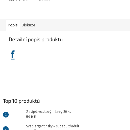
Popis
Diskuze
Detailní popis produktu
f
Z
á
p
a
Top 10 produktů
t
Zavíječ voskový – larvy 30 ks
í
59 Kč
Šváb argentinský – subadult/adult