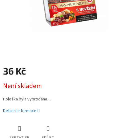
36 Kč
Měrná
Není skladem
cena:
Položka byla vyprodána…
Detailní informace
ZEPTAT SE
SDÍLET